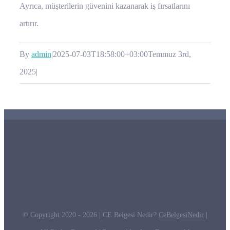
Ayrıca, müşterilerin güvenini kazanarak iş fırsatlarını
artırır.
By
admin
|
2025-07-03T18:58:00+03:00
Temmuz 3rd,
2025
|
© Copyright 2020 -
2026 | CE Belgesi Nedir?
CeBelgesiNedir
|