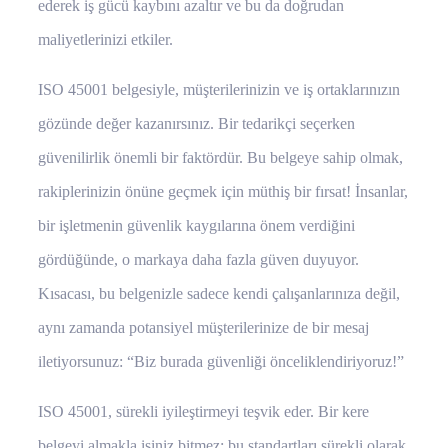
ederek iş gücü kaybını azaltır ve bu da doğrudan
maliyetlerinizi etkiler.
ISO 45001 belgesiyle, müşterilerinizin ve iş ortaklarınızın
gözünde değer kazanırsınız. Bir tedarikçi seçerken
güvenilirlik önemli bir faktördür. Bu belgeye sahip olmak,
rakiplerinizin önüne geçmek için müthiş bir fırsat! İnsanlar,
bir işletmenin güvenlik kaygılarına önem verdiğini
gördüğünde, o markaya daha fazla güven duyuyor.
Kısacası, bu belgenizle sadece kendi çalışanlarınıza değil,
aynı zamanda potansiyel müşterilerinize de bir mesaj
iletiyorsunuz: “Biz burada güvenliği önceliklendiriyoruz!”
ISO 45001, sürekli iyileştirmeyi teşvik eder. Bir kere
belgeyi almakla işiniz bitmez; bu standartları sürekli olarak