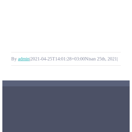
By
admin
|
2021-04-25T14:01:28+03:00
Nisan 25th, 2021
|