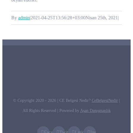
By
admin
|
2021-04-25T13:56:28+03:00
Nisan 25th, 2021
|
© Copyright 2020 -
2026 | CE Belgesi Nedir?
CeBelgesiNedir
|
All Rights Reserved | Powered by
Aşan Danışmanlık
Facebook
Twitter
LinkedIn
Instagram