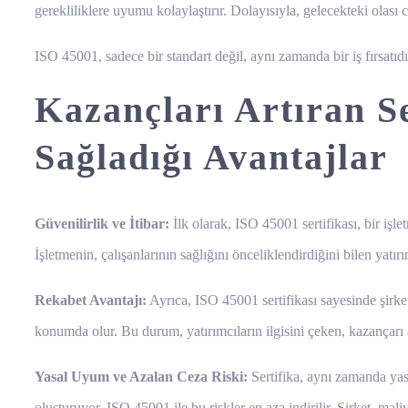
gerekliliklere uyumu kolaylaştırır. Dolayısıyla, gelecekteki olası c
ISO 45001, sadece bir standart değil, aynı zamanda bir iş fırsatıdı
Kazançları Artıran Se
Sağladığı Avantajlar
Güvenilirlik ve İtibar:
İlk olarak, ISO 45001 sertifikası, bir işle
İşletmenin, çalışanlarının sağlığını önceliklendirdiğini bilen yatır
Rekabet Avantajı:
Ayrıca, ISO 45001 sertifikası sayesinde şirketle
konumda olur. Bu durum, yatırımcıların ilgisini çeken, kazançarı art
Yasal Uyum ve Azalan Ceza Riski:
Sertifika, aynı zamanda yasa
oluşturuyor. ISO 45001 ile bu riskler en aza indirilir. Şirket, maliy