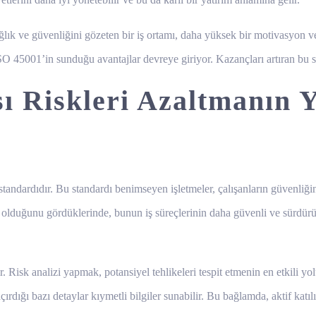
ğlık ve güvenliğini gözeten bir iş ortamı, daha yüksek bir motivasyon v
 ISO 45001’in sunduğu avantajlar devreye giriyor. Kazançları artıran bu se
sı Riskleri Azaltmanın 
tandardıdır. Bu standardı benimseyen işletmeler, çalışanların güvenliğini
ip olduğunu gördüklerinde, bunun iş süreçlerinin daha güvenli ve sürdür
ir. Risk analizi yapmak, potansiyel tehlikeleri tespit etmenin en etkili 
ırdığı bazı detaylar kıymetli bilgiler sunabilir. Bu bağlamda, aktif katı