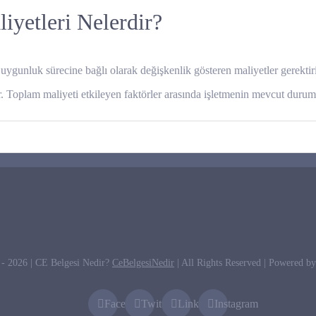
yetleri Nelerdir?
unluk sürecine bağlı olarak değişkenlik gösteren maliyetler gerektirir.
rir. Toplam maliyeti etkileyen faktörler arasında işletmenin mevcut duru
 -
2026 | CE Belgesi Nedir?
CeBelgesiNedir
| All Rights Reserved | Powered b
Facebook
Twitter
LinkedIn
Instagram