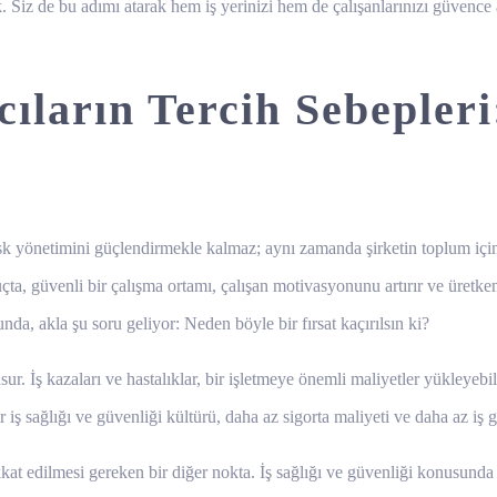
iz de bu adımı atarak hem iş yerinizi hem de çalışanlarınızı güvence alt
cıların Tercih Sebepler
k yönetimini güçlendirmekle kalmaz; aynı zamanda şirketin toplum içindeki
çta, güvenli bir çalışma ortamı, çalışan motivasyonunu artırır ve üretkenli
a, akla şu soru geliyor: Neden böyle bir fırsat kaçırılsın ki?
ur. İş kazaları ve hastalıklar, bir işletmeye önemli maliyetler yükleyebil
r iş sağlığı ve güvenliği kültürü, daha az sigorta maliyeti ve daha az iş
kat edilmesi gereken bir diğer nokta. İş sağlığı ve güvenliği konusunda