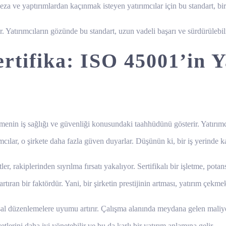
eza ve yaptırımlardan kaçınmak isteyen yatırımcılar için bu standart, bir 
r. Yatırımcıların gözünde bu standart, uzun vadeli başarı ve sürdürülebilir
rtifika: ISO 45001’in Y
tmenin iş sağlığı ve güvenliği konusundaki taahhüdünü gösterir. Yatırımcıl
ımcılar, o şirkete daha fazla güven duyarlar. Düşünün ki, bir iş yerinde kaz
r, rakiplerinden sıyrılma fırsatı yakalıyor. Sertifikalı bir işletme, potans
ıran bir faktördür. Yani, bir şirketin prestijinin artması, yatırım çekmek
l düzenlemelere uyumu artırır. Çalışma alanında meydana gelen maliyetli 
etlerini daha iyi yönetebilir ve bu da karlı bir yatırım anlamına gelir.