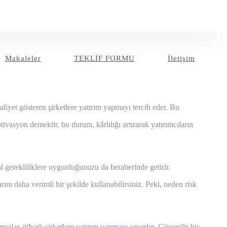
Makaleler
TEKLİF FORMU
İletişim
aliyet gösteren şirketlere yatırım yapmayı tercih eder. Bu
ivasyon demektir. bu durum, kârlılığı artırarak yatırımcıların
 gerekliliklere uygunluğunuzu da beraberinde getirir.
nı daha verimli bir şekilde kullanabilirsiniz. Peki, neden risk
mcılar, itibarlı şirketlere yatırım yapmayı severler. Güvenilir bir