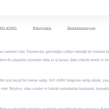
ISO 45001
Hikayemiz
Dokümantasyon
a yardımcı olur. Yatırımcılar, güvenliğin ciddiye alındığı bir ortamda fa
r hem de çalışanlar açısından daha az iş kazası, daha yüksek moral ve mot
ler için hayati bir öneme sahip. ISO 45001 belgesine sahip olmak, yasal
 eder. Böylece, olası cezalar ve hukuki sorunlardan kaçınarak, kaynakları
ağlığı ve güvenliği yönetimi, toplumda güvenilir bir imaj oluşturur. Yatırı