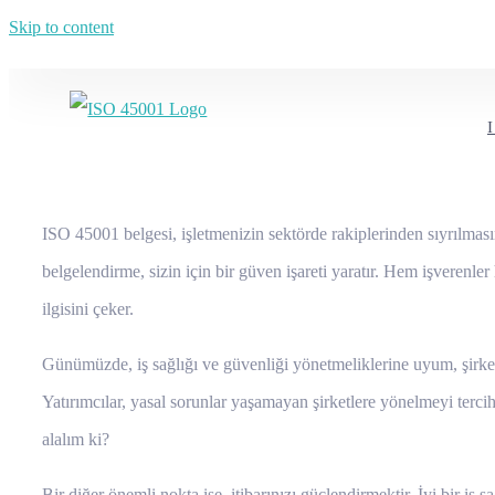
Skip to content
ISO 45001 belgesi, işletmenizin sektörde rakiplerinden sıyrılmasın
belgelendirme, sizin için bir güven işareti yaratır. Hem işverenle
ilgisini çeker.
Günümüzde, iş sağlığı ve güvenliği yönetmeliklerine uyum, şirket
Yatırımcılar, yasal sorunlar yaşamayan şirketlere yönelmeyi tercih
alalım ki?
Bir diğer önemli nokta ise, itibarınızı güçlendirmektir. İyi bir iş s