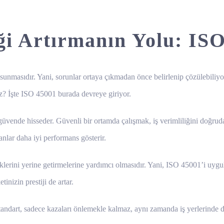
iği Artırmanın Yolu: IS
 sunmasıdır. Yani, sorunlar ortaya çıkmadan önce belirlenip çözülebiliyo
niz? İşte ISO 45001 burada devreye giriyor.
vende hisseder. Güvenli bir ortamda çalışmak, iş verimliliğini doğrudan a
nlar daha iyi performans gösterir.
lerini yerine getirmelerine yardımcı olmasıdır. Yani, ISO 45001’i uygula
tinizin prestiji de artar.
andart, sadece kazaları önlemekle kalmaz, aynı zamanda iş yerlerinde da