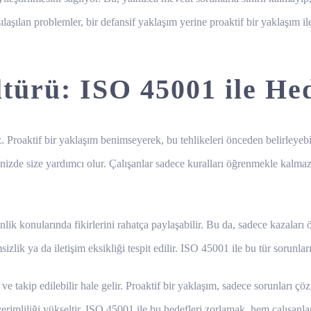
ılaşılan problemler, bir defansif yaklaşım yerine proaktif bir yaklaşım 
türü: ISO 45001 ile Hed
ız. Proaktif bir yaklaşım benimseyerek, bu tehlikeleri önceden belirleyebi
nizde size yardımcı olur. Çalışanlar sadece kuralları öğrenmekle kalma
venlik konularında fikirlerini rahatça paylaşabilir. Bu da, sadece kazala
zlik ya da iletişim eksikliği tespit edilir. ISO 45001 ile bu tür sorunlar
e takip edilebilir hale gelir. Proaktif bir yaklaşım, sadece sorunları ç
 verimliliği yükseltir. ISO 45001 ile bu hedefleri zorlamak, hem çalışanl