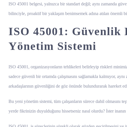
ISO 45001 belgesi, yalnızca bir standart değil; aynı zamanda güven
bilinciyle, proaktif bir yaklaşım benimsemek adına atılan önemli bi
ISO 45001: Güvenlik 
Yönetim Sistemi
ISO 45001, organizasyonların tehlikeleri belirleyip riskleri minimi
sadece güvenli bir ortamda çalışmasını sağlamakla kalmıyor, aynı 
arkadaşlarının güvenliğini de göz önünde bulundurarak hareket ediyor
Bu yeni yönetim sistemi, tüm çalışanların sürece dahil olmasını teşvi
yerde fikrinizin duyulduğunu hissetseniz nasıl olurdu? İster inanın i
ISO 45001, iş süreçlerinin sürekli olarak gözden geçirilmesini ve iyi