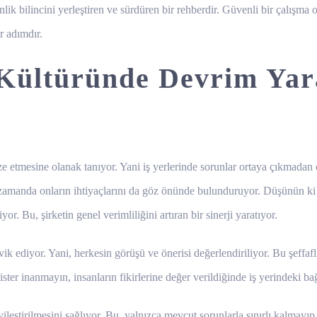
lik bilincini yerleştiren ve sürdüren bir rehberdir. Güvenli bir çalışm
r adımdır.
Kültüründe Devrim Yara
ze etmesine olanak tanıyor. Yani iş yerlerinde sorunlar ortaya çıkmadan 
zamanda onların ihtiyaçlarını da göz önünde bulunduruyor. Düşünün ki b
. Bu, şirketin genel verimliliğini artıran bir sinerji yaratıyor.
k ediyor. Yani, herkesin görüşü ve önerisi değerlendiriliyor. Bu şeffaflık 
ster inanmayın, insanların fikirlerine değer verildiğinde iş yerindeki bağ
leştirilmesini sağlıyor. Bu, yalnızca mevcut sorunlarla sınırlı kalmayıp, 