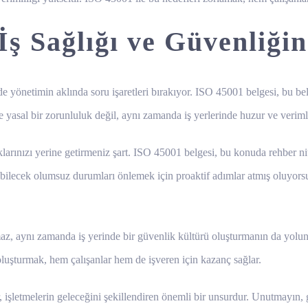
 İş Sağlığı ve Güvenliğ
de yönetimin aklında soru işaretleri bırakıyor. ISO 45001 belgesi, bu beli
ce yasal bir zorunluluk değil, aynı zamanda iş yerlerinde huzur ve verimli
klarınızı yerine getirmeniz şart. ISO 45001 belgesi, bu konuda rehber ni
bilecek olumsuz durumları önlemek için proaktif adımlar atmış oluyorsun.
az, aynı zamanda iş yerinde bir güvenlik kültürü oluşturmanın da yolunu
oluşturmak, hem çalışanlar hem de işveren için kazanç sağlar.
, işletmelerin geleceğini şekillendiren önemli bir unsurdur. Unutmayın, 