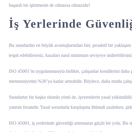
başarılı bir işletmenin de olmazsa olmazıdır!
İş Yerlerinde Güvenl
Bu standardın en büyük avantajlarından biri, proaktif bir yaklaşım
tespit edebilirseniz, kazaları nasıl minimum seviyeye indirebilirsi
ISO 45001’in uygulanmasıyla birlikte, çalışanlar kendilerini daha gü
memnuniyetini %30’ya kadar artırabilir. Böylece, daha mutlu çalışa
Standartın bir başka olumlu yönü de, işverenlerin yasal yükümlülük
yatırım fırsatıdır. Yasal sorunlarla karşılaşma ihtimali azalırken, şirke
ISO 45001, iş yerlerinde güvenliği artırmanın güçlü bir yolu. Bu st