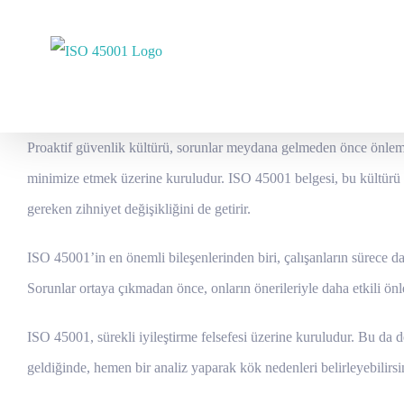
Skip
to
content
Proaktif güvenlik kültürü, sorunlar meydana gelmeden önce önlemle
minimize etmek üzerine kuruludur. ISO 45001 belgesi, bu kültürü 
gereken zihniyet değişikliğini de getirir.
ISO 45001’in en önemli bileşenlerinden biri, çalışanların sürece dah
Sorunlar ortaya çıkmadan önce, onların önerileriyle daha etkili önle
ISO 45001, sürekli iyileştirme felsefesi üzerine kuruludur. Bu da 
geldiğinde, hemen bir analiz yaparak kök nedenleri belirleyebilirsi