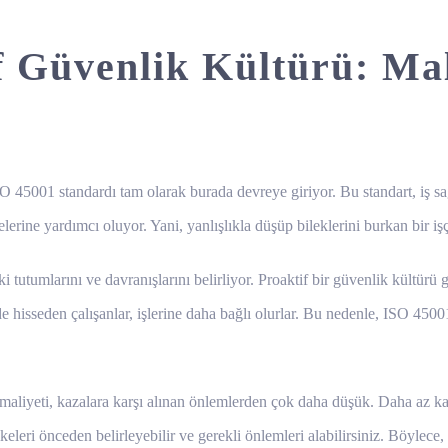
f Güvenlik Kültürü: Mali
O 45001 standardı tam olarak burada devreye giriyor. Bu standart, iş sağ
elerine yardımcı oluyor. Yani, yanlışlıkla düşüp bileklerini burkan bir i
i tutumlarını ve davranışlarını belirliyor. Proaktif bir güvenlik kültür
de hisseden çalışanlar, işlerine daha bağlı olurlar. Bu nedenle, ISO 45
n maliyeti, kazalara karşı alınan önlemlerden çok daha düşük. Daha az 
eleri önceden belirleyebilir ve gerekli önlemleri alabilirsiniz. Böylece, i