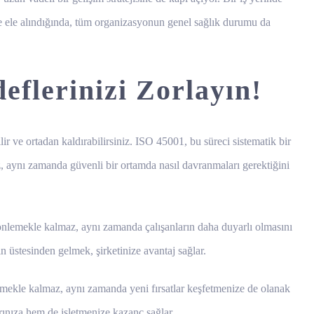
ile ele alındığında, tüm organizasyonun genel sağlık durumu da
eflerinizi Zorlayın!
lir ve ortadan kaldırabilirsiniz. ISO 45001, bu süreci sistematik bir
z, aynı zamanda güvenli bir ortamda nasıl davranmaları gerektiğini
rı önlemekle kalmaz, aynı zamanda çalışanların daha duyarlı olmasını
ın üstesinden gelmek, şirketinize avantaj sağlar.
özmekle kalmaz, aynı zamanda yeni fırsatlar keşfetmenize de olanak
arınıza hem de işletmenize kazanç sağlar.