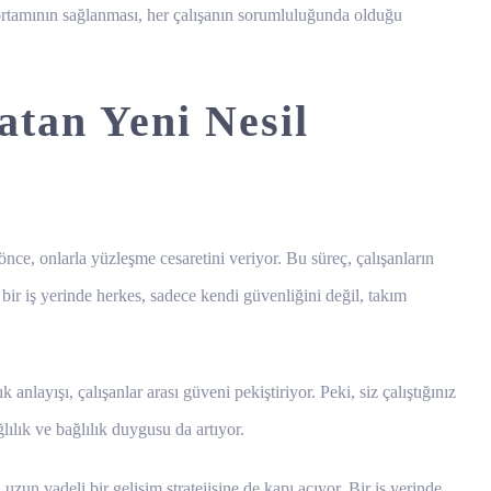
a ortamının sağlanması, her çalışanın sorumluluğunda olduğu
tan Yeni Nesil
önce, onlarla yüzleşme cesaretini veriyor. Bu süreç, çalışanların
ir iş yerinde herkes, sadece kendi güvenliğini değil, takım
anlayışı, çalışanlar arası güveni pekiştiriyor. Peki, siz çalıştığınız
lılık ve bağlılık duygusu da artıyor.
uzun vadeli bir gelişim stratejisine de kapı açıyor. Bir iş yerinde