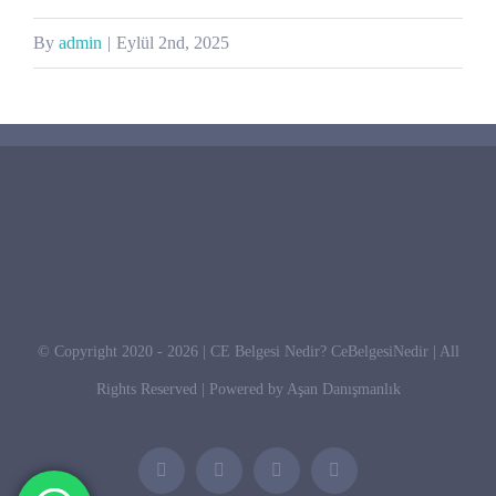
By
admin
|
Eylül 2nd, 2025
© Copyright 2020 -
2026 | CE Belgesi Nedir?
CeBelgesiNedir
| All
Rights Reserved | Powered by
Aşan Danışmanlık
Facebook
Twitter
LinkedIn
Instagram